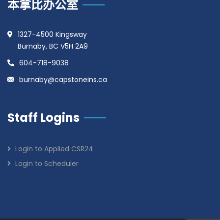
本拿比办公室
1327-4500 Kingsway
Burnaby, BC V5H 2A9
604-718-9038
burnaby@capstoneins.ca
Staff Logins
Login to Applied CSR24
Login to Scheduler